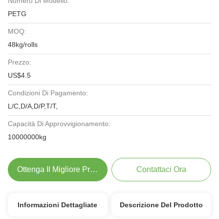
Numero Di Modello:
PETG
MOQ:
48kg/rolls
Prezzo:
US$4.5
Condizioni Di Pagamento:
L/C,D/A,D/P,T/T,
Capacità Di Approvvigionamento:
10000000kg
Ottenga Il Migliore Prezzo
Contattaci Ora
Informazioni Dettagliate
Descrizione Del Prodotto