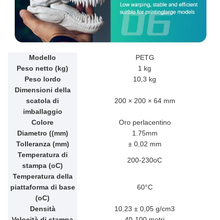
Modello
PETG
Peso netto (kg)
1 kg
Peso lordo
10,3 kg
Dimensioni della
scatola di
200 × 200 × 64 mm
imballaggio
Colore
Oro perlacentino
Diametro ((mm)
1.75mm
Tolleranza (mm)
± 0,02 mm
Temperatura di
200-230oC
stampa (oC)
Temperatura della
piattaforma di base
60°C
(oC)
Densità
10,23 ± 0,05 g/cm3
Velocità di stampa
40-100 metri