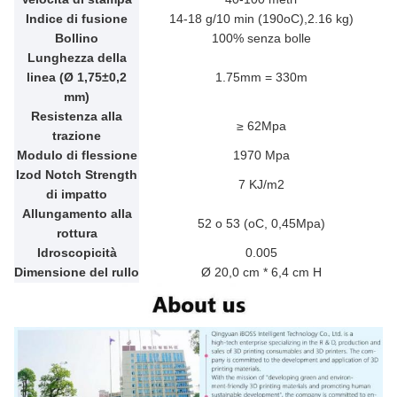
Indice di fusione
14-18 g/10 min (190oC),2.16 kg)
Bollino
100% senza bolle
Lunghezza della
linea (Ø 1,75±0,2
1.75mm = 330m
mm)
Resistenza alla
≥ 62Mpa
trazione
Modulo di flessione
1970 Mpa
Izod Notch Strength
7 KJ/m2
di impatto
Allungamento alla
52 o 53 (oC, 0,45Mpa)
rottura
Idroscopicità
0.005
Dimensione del rullo
Ø 20,0 cm * 6,4 cm H