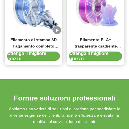
Filamento di stampa 3D
Filamento PLA+
Pagamento completo
trasparente gradiente
1,75mm seta doppio
doppio colore rosa rosso
Ottenga il migliore
Ottenga il migliore
prezzo
prezzo
colore blu argento PLA
blu chiaro 1,75mm
filamento per stampante
Filamento di stampa 3D
3D
Fornire soluzioni professionali
Abbiamo una varietà di soluzioni di prodotto per soddisfare le
diverse esigenze dei clienti, la nostra efficienza è elevata, la
qualità del servizio, lode dei clienti.