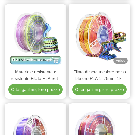
rimuoverlo e ispezionarlo più attentamente, assicurandovi
che il diametro interno del tubo sia liscio e privo di ostacoli
quali filamenti fusi o frammenti.Qualsiasi blocco ostacolerà il
flusso regolare del filamentoSe si riscontrano problemi
gravi, si dovrebbe prendere in considerazione la possibilità
di sostituirli con nuovi. Se provi tutte le tecniche di cui sopra,
dovresti essere in grado di risolvere il problema.si dovrebbe
prendere in considerazione la sostituzione dell'intera
estrussione per verificare se il problema è stato risolto e se
Video
la qualità di stampa è migliorata.
Materiale resistente e
Filato di seta tricolore rosso
resistente Filato PLA Seta
blu oro PLA 1. 75mm 1kg
Giallo Blu Viola Stampa 3D
Filamento di stampa 3D
Ottenga il migliore prezzo
Ottenga il migliore prezzo
1,75mm