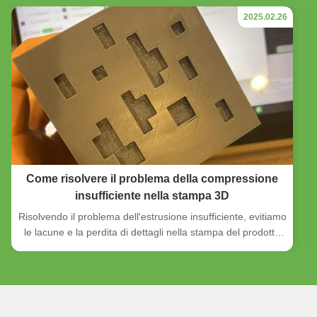
2025.02.26
Come risolvere il problema della compressione
insufficiente nella stampa 3D
Risolvendo il problema dell'estrusione insufficiente, evitiamo
le lacune e la perdita di dettagli nella stampa del prodotto
finito. Se la stampante 3D non deposita abbastanza filo
durante il processo di stampa, potrebbe esserci un
problema di estrusione insufficiente.non può raggiungere
tale importo, con conseguente diversi problemi di qualità di
stampa come scarsa adesione, disegno del filo e perdite, e