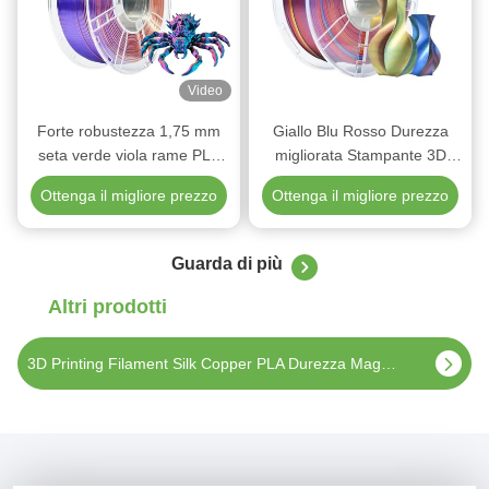
Video
Forte robustezza 1,75 mm
Giallo Blu Rosso Durezza
seta verde viola rame PLA
migliorata Stampante 3D
Filamento di stampa 3D
Filamento di seta PLA per
Ottenga il migliore prezzo
Ottenga il migliore prezzo
Filamento
stampante desktop
Guarda di più
Altri prodotti
1000 g di filo di stampa 3D in seta PLA tricolore giallo viola blu