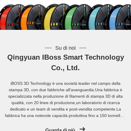
Su di noi
Qingyuan IBoss Smart Technology
Co., Ltd.
iBOSS 3D Technology è una società leader nel campo della
stampa 3D, con due fabbriche all'avanguardia.Una fabbrica è
specializzata nella produzione di filamenti di stampa 3D di alta
qualità, con 20 linee di produzione,un laboratorio di ricerca
dedicato e un team di vendita e post-vendita competente.La
fabbrica ha una notevole capacità produttiva fino a 150 tonnellate
al mese ed è in grado di produrre una vasta gamma di filamenti
di stampa 3D come PLA, PETG, ABS, PC, ASA, FIBERGLAS,
Guarda di più